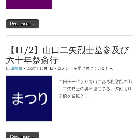
守
木
（ひ
も
Read more →
ろ
ぎ）
會
機
關
【11/2】山口二矢烈士墓参及び
紙
『ひ
六十年祭斎行
も
ろ
【11/2】
by
編集部
•
2020年11月4日
•
コメントを受け付けていません
ぎ』
山
創
口
刊
二日十一時より青山にある梅窓院の山
二
號
矢
口二矢烈士の奥津城に参る。夕刻より
發
烈
行
新橋を斎庭と…
士
の
墓
御
参
案
及
內
び
は
六
十
年
Read more →
祭