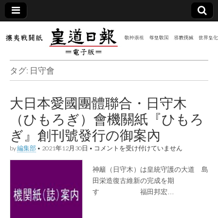
皇道
敬神
｜崇
祖｜
日報
尊皇
タグ:
日守會
｜昭
和八
（防
年創
刊
大日本愛國團體聯合・日守木
皇道
共新
実
（ひもろぎ）會機關紙『ひもろ
践
攘夷
聞）
ぎ』創刊號發行の御案內
戦闘
紙
大
by
編集部
•
2021年12月30日
•
コメントを受け付けていません
電子
日
本
神籬（日守木）は皇統守護の大道 島
愛
版
國
田栄造復古維新の完成を期
團
す 福田邦宏…
體
聯
合・
日