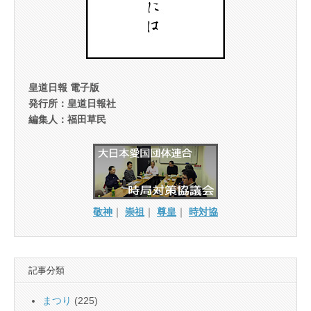
皇道日報 電子版
発行所：皇道日報社
編集人：福田草民
敬神
｜
崇祖
｜
尊皇
｜
時対協
記事分類
まつり
(225)