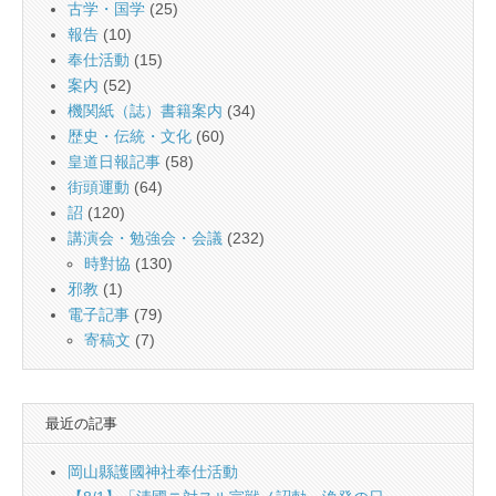
古学・国学
(25)
報告
(10)
奉仕活動
(15)
案内
(52)
機関紙（誌）書籍案内
(34)
歴史・伝統・文化
(60)
皇道日報記事
(58)
街頭運動
(64)
詔
(120)
講演会・勉強会・会議
(232)
時對協
(130)
邪教
(1)
電子記事
(79)
寄稿文
(7)
最近の記事
岡山縣護國神社奉仕活動