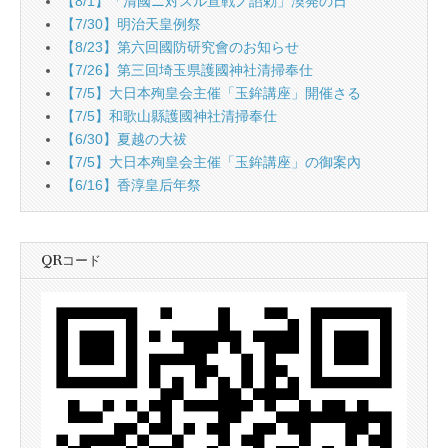
【8/1】「清國ニ対スル宣戦ノ詔勅」渙発の日
【7/30】明治天皇例祭
【8/23】第六回國防研究會のお知らせ
【7/26】第三回埼玉県護國神社清掃奉仕
【7/5】大日本殉皇会主催「玉鉾講座」開催さる
【7/5】和歌山縣護國神社清掃奉仕
【6/30】夏越の大祓
【7/5】大日本殉皇会主催「玉鉾講座」の御案內
【6/16】香淳皇后年祭
QRコード