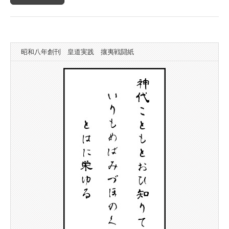
斎
行
は
昭和八年創刊 皇道実践 攘夷戦闘紙