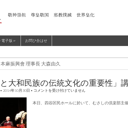
＝電子版＝
お問ひ合はせ
日本麻振興會 理事長 大森由久
麻と大和民族の伝統文化の重要性」
「麻
•
2014年10月30日
•
コメントを受け付けていません
と
大
本日、四谷区民ホールに於いて、むさしの倶楽部主
和
民
族
の
伝
統