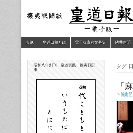
皇道
敬神
｜崇
祖｜
日報
尊皇
｜昭
和八
（防
年創
Skip
Main
表紙
皇道日報とは
電子版寄稿文募集
防共新聞
刊
to
menu
皇道
content
共新
実
践
攘夷
昭和八年創刊 皇道実践 攘夷戦闘
タグ:
聞）
戦闘
紙
紙
電子
「
by
編集部
版