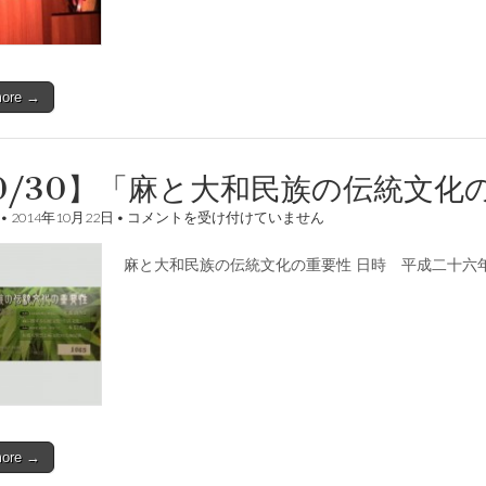
文
化
の
重
要
more →
性」
講
演
会
開
0/30】「麻と大和民族の伝統文
催
さ
【10/30】
•
2014年10月22日
•
コメントを受け付けていません
れ
「麻
る
と
は
麻と大和民族の伝統文化の重要性 日時 平成二十六年
大
和
民
族
の
伝
統
文
化
の
重
more →
要
性」