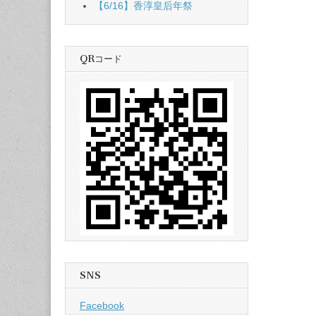
【6/16】香淳皇后年祭
QRコード
SNS
Facebook