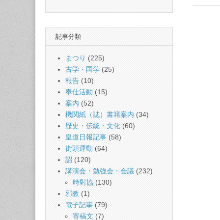
記事分類
まつり
(225)
古学・国学
(25)
報告
(10)
奉仕活動
(15)
案内
(52)
機関紙（誌）書籍案内
(34)
歴史・伝統・文化
(60)
皇道日報記事
(58)
街頭運動
(64)
詔
(120)
講演会・勉強会・会議
(232)
時對協
(130)
邪教
(1)
電子記事
(79)
寄稿文
(7)