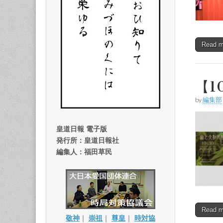
Read 
【1
by
編集部
皇道日報 電子版
発行所：皇道日報社
編集人：福田草民
Read 
敬神
｜
崇祖
｜
尊皇
｜
時対協