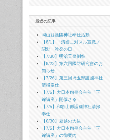
最近の記事
岡山縣護國神社奉仕活動
【8/1】「清國ニ対スル宣戦ノ
詔勅」渙発の日
【7/30】明治天皇例祭
【8/23】第六回國防研究會のお
知らせ
【7/26】第三回埼玉県護國神社
清掃奉仕
【7/5】大日本殉皇会主催「玉
鉾講座」開催さる
【7/5】和歌山縣護國神社清掃
奉仕
【6/30】夏越の大祓
【7/5】大日本殉皇会主催「玉
鉾講座」の御案內