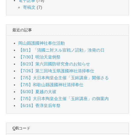
電子記事
(79)
寄稿文
(7)
最近の記事
岡山縣護國神社奉仕活動
【8/1】「清國ニ対スル宣戦ノ詔勅」渙発の日
【7/30】明治天皇例祭
【8/23】第六回國防研究會のお知らせ
【7/26】第三回埼玉県護國神社清掃奉仕
【7/5】大日本殉皇会主催「玉鉾講座」開催さる
【7/5】和歌山縣護國神社清掃奉仕
【6/30】夏越の大祓
【7/5】大日本殉皇会主催「玉鉾講座」の御案內
【6/16】香淳皇后年祭
QRコード