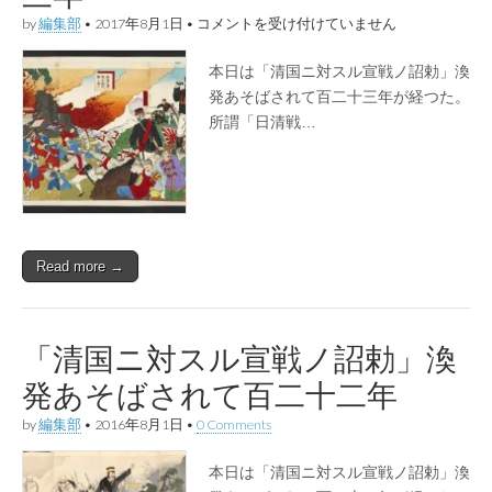
年
【8/1】
by
編集部
•
2017年8月1日
•
コメントを受け付けていません
は
「清
国
本日は「清国ニ対スル宣戦ノ詔勅」渙
ニ
対
発あそばされて百二十三年が経つた。
ス
所謂「日清戦…
ル
宣
戦
ノ
詔
勅」
渙
発
Read more →
あ
そ
ば
さ
れ
「清国ニ対スル宣戦ノ詔勅」渙
て
百
発あそばされて百二十二年
二
十
by
編集部
•
2016年8月1日
•
0 Comments
三
年
は
本日は「清国ニ対スル宣戦ノ詔勅」渙