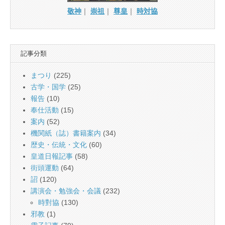
敬神
｜
崇祖
｜
尊皇
｜
時対協
記事分類
まつり
(225)
古学・国学
(25)
報告
(10)
奉仕活動
(15)
案内
(52)
機関紙（誌）書籍案内
(34)
歴史・伝統・文化
(60)
皇道日報記事
(58)
街頭運動
(64)
詔
(120)
講演会・勉強会・会議
(232)
時對協
(130)
邪教
(1)