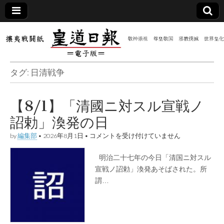
皇道
敬神
｜崇
祖｜
日報
尊皇
タグ:
日清戦争
｜昭
和八
（防
年創
刊
【8/1】「清國ニ対スル宣戦ノ
皇道
共新
実
詔勅」渙発の日
践
攘夷
聞）
【8/1】
戦闘
by
編集部
•
2026年8月1日
•
コメントを受け付けていません
「清
紙
國
明治二十七年の今日「清国ニ対スル
電子
ニ
対
宣戦ノ詔勅」渙発あそばされた。所
ス
謂…
版
ル
宣
戦
ノ
詔
勅」