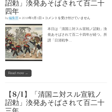
詔勅」渙発あそばされて百二十
二
十
四年
六
年
【8/1】
by
編集部
•
2018年8月1日
•
コメントを受け付けていません
は
「清
國
本日は「清国ニ対スル宣戦ノ詔勅」渙
ニ
対
発あそばされて百二十四年が経つ。所
ス
謂「日清戦争…
ル
宣
戦
ノ
詔
勅」
渙
発
Read more →
あ
そ
ば
さ
れ
【8/1】「清国ニ対スル宣戦ノ
て
百
詔勅」渙発あそばされて百二十
二
十
三年
四