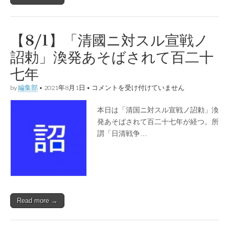
そ
ば
さ
れ
【8/1】「清國ニ対スル宣戦ノ
て
百
詔勅」渙発あそばされて百二十
二
十
七年
八
年
【8/1】
by
編集部
•
2021年8月1日
•
コメントを受け付けていません
は
「清
國
本日は「清国ニ対スル宣戦ノ詔勅」渙
ニ
対
発あそばされて百二十七年が経つ。所
ス
謂「日清戦争…
ル
宣
戦
ノ
詔
勅」
渙
発
Read more →
あ
そ
ば
さ