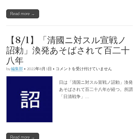
渙
発
Read more →
の
日
は
【8/1】「清國ニ対スル宣戦ノ
詔勅」渙発あそばされて百二十
八年
【8/1】
by
編集部
•
2022年8月1日
•
コメントを受け付けていません
「清
國
日は「清国ニ対スル宣戦ノ詔勅」渙発
ニ
対
あそばされて百二十八年が経つ。所謂
ス
「日清戦争」…
ル
宣
戦
ノ
詔
勅」
渙
発
Read more →
あ