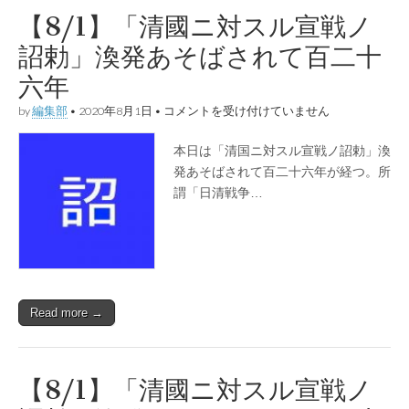
れ
【8/1】「清國ニ対スル宣戦ノ
て
百
詔勅」渙発あそばされて百二十
二
十
六年
七
年
【8/1】
by
編集部
•
2020年8月1日
•
コメントを受け付けていません
は
「清
國
本日は「清国ニ対スル宣戦ノ詔勅」渙
ニ
対
発あそばされて百二十六年が経つ。所
ス
謂「日清戦争…
ル
宣
戦
ノ
詔
勅」
渙
発
Read more →
あ
そ
ば
さ
れ
【8/1】「清國ニ対スル宣戦ノ
て
百