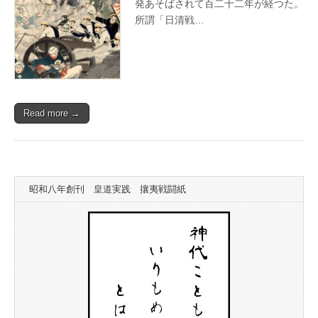
発あそばされて百二十二年が経つた。
所謂「日清戦…
Read more →
昭和八年創刊 皇道実践 攘夷戦闘紙