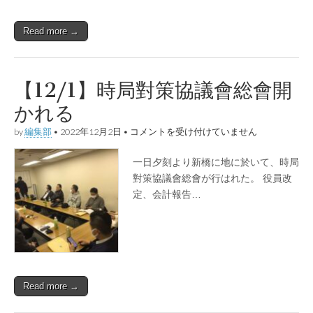
議
會
Read more →
定
例
會
は
【12/1】時局對策協議會総會開
かれる
【12/1】
by
編集部
•
2022年12月2日
•
コメントを受け付けていません
時
局
一日夕刻より新橋に地に於いて、時局
對
策
對策協議會総會が行はれた。 役員改
協
定、会計報告…
議
會
総
會
開
か
れ
る
Read more →
は