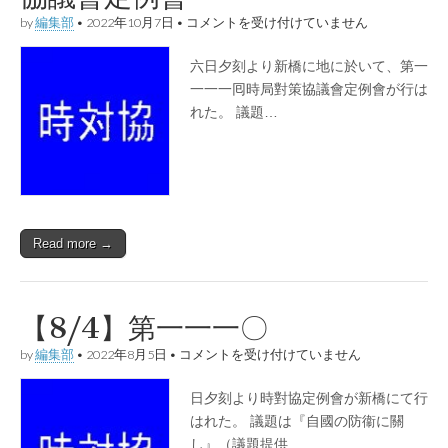
【10/6】
by
編集部
•
2022年10月7日
•
コメントを受け付けていません
第
一
六日夕刻より新橋に地に於いて、第一
一
一
一一一囘時局對策協議會定例會が行は
一
れた。 議題…
囘
時
局
對
策
協
議
會
Read more →
定
例
會
は
【8/4】第一一一〇
【8/4】
by
編集部
•
2022年8月5日
•
コメントを受け付けていません
第
一
日夕刻より時對協定例會が新橋にて行
一
一
はれた。 議題は『自國の防衞に關
〇
し』（議題提供…