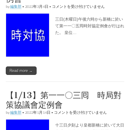
【3/3】
by
編集部
•
2022年3月4日
•
コメントを受け付けていません
第
一
三日(木曜日)午後六時から新橋に於い
一
〇
て第一一〇五囘時対協定例會が行はれ
五
た。 皇位…
囘
時
対
協
定
例
會
は
Read more →
【1/13】第一一〇三囘 時局對
策協議會定例會
【1/13】
by
編集部
•
2022年1月14日
•
コメントを受け付けていません
第
一
十三日夕刻より皇都新橋に於いて大日
一