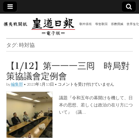
皇道
敬神
｜崇
祖｜
日報
尊皇
タグ:
時対協
｜昭
和八
（防
年創
刊
【1/12】第一一一三囘 時局對
皇道
共新
実
策協議會定例會
践
攘夷
聞）
【1/12】
戦闘
by
編集部
•
2023年1月13日
•
コメントを受け付けていません
第
紙
一
議題『令和五年の幕開けを機して、日
電子
一
一
本の思想、若しくは政治の在り方につ
三
いて』 （議…
版
囘
時
局
對
策
協