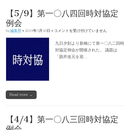
【5/9】第一〇八四回時対協定
例会
【5/9】
by
編集部
•
2019年5月10日
•
コメントを受け付けていません
第
一
九日夕刻より新橋にて第一〇八二回時
〇
八
対協定例会が開催された。 議題は
四
「践祚改元を迎…
回
時
対
協
定
例
会
は
Read more →
【4/4】第一〇八三回時対協定
例会