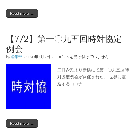
Read more →
【7/2】第一〇九五回時対協定
例会
【7/2】
by
編集部
•
2020年7月2日
•
コメントを受け付けていません
第
一
二日夕刻より新橋にて第一〇九五回時
〇
九
対協定例会が開催された。 世界に蔓
五
延するコロナ…
回
時
対
協
定
例
会
は
Read more →