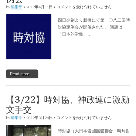
【4/4】
by
編集部
•
2019年4月11日
•
コメントを受け付けていません
第
一
四日夕刻より新橋にて第一〇八二回時
〇
八
対協定例会が開催された。 議題は
三
「日本的労働」…
回
時
対
協
定
例
会
は
Read more →
【3/22】時対協、神政連に激励
文手交
【3/22】
by
編集部
•
2019年3月24日
•
コメントを受け付けていません
時
対
時対協（大日本愛國團體聯合・時局對
協、