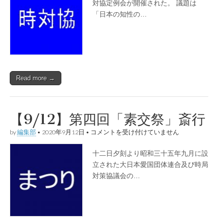
九
対協定例会が開催された。 議題は
八
「日本の知性の…
回
時
対
協
定
例
会
は
Read more →
【9/12】第四回「素交祭」斎行
【9/12】
by
編集部
•
2020年9月12日
•
コメントを受け付けていません
第
四
十二日夕刻より昭和三十五年九月に設
回
「素
立された大日本愛国団体連合及び時局
交
対策協議会の…
祭」
斎
行
は