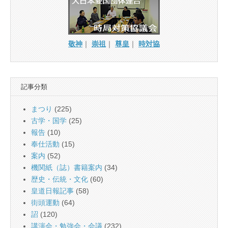
敬神
｜
崇祖
｜
尊皇
｜
時対協
記事分類
まつり
(225)
古学・国学
(25)
報告
(10)
奉仕活動
(15)
案内
(52)
機関紙（誌）書籍案内
(34)
歴史・伝統・文化
(60)
皇道日報記事
(58)
街頭運動
(64)
詔
(120)
講演会・勉強会・会議
(232)