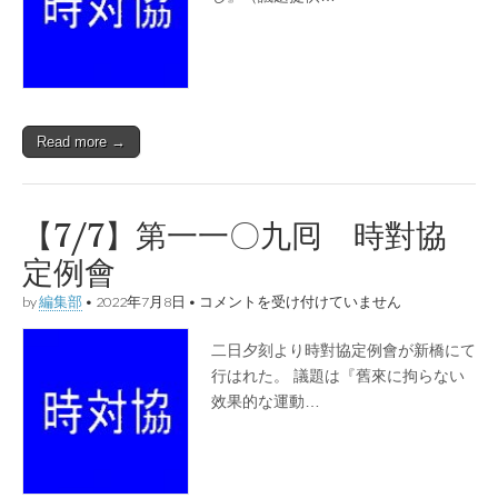
は
Read more →
【7/7】第一一〇九囘 時對協
定例會
【7/7】
by
編集部
•
2022年7月8日
•
コメントを受け付けていません
第
一
二日夕刻より時對協定例會が新橋にて
一
〇
行はれた。 議題は『舊來に拘らない
九
效果的な運動…
囘
時
對
協
定
例