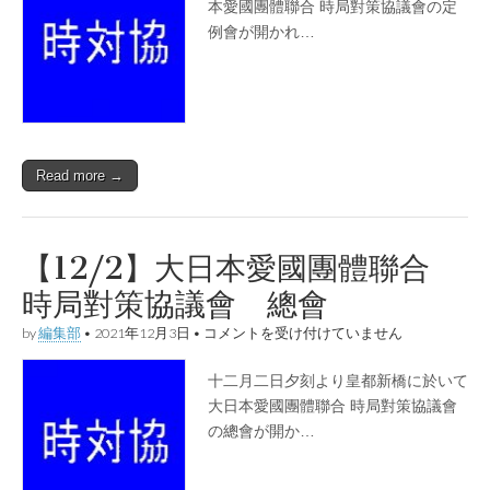
〇
本愛國團體聯合 時局對策協議會の定
三
例會が開かれ…
囘
時
局
對
策
協
議
會
Read more →
定
例
會
は
【12/2】大日本愛國團體聯合
時局對策協議會 總會
【12/2】
by
編集部
•
2021年12月3日
•
コメントを受け付けていません
大
日
十二月二日夕刻より皇都新橋に於いて
本
愛
大日本愛國團體聯合 時局對策協議會
國
の總會が開か…
團
體
聯
合