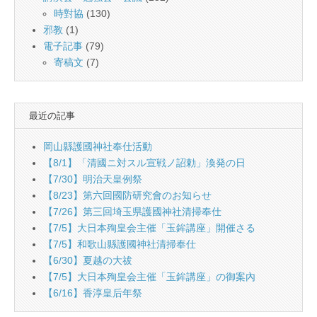
時對協
(130)
邪教
(1)
電子記事
(79)
寄稿文
(7)
最近の記事
岡山縣護國神社奉仕活動
【8/1】「清國ニ対スル宣戦ノ詔勅」渙発の日
【7/30】明治天皇例祭
【8/23】第六回國防研究會のお知らせ
【7/26】第三回埼玉県護國神社清掃奉仕
【7/5】大日本殉皇会主催「玉鉾講座」開催さる
【7/5】和歌山縣護國神社清掃奉仕
【6/30】夏越の大祓
【7/5】大日本殉皇会主催「玉鉾講座」の御案內
【6/16】香淳皇后年祭