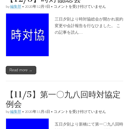
【12/3】
by
編集部
•
2020年12月9日
•
コメントを受け付けていません
時
対
三日夕刻より時対協総会が開かれ規約
協
総
変更や会計報告を行なひました。 こ
会
の記事を読ん…
は
Read more →
【11/5】第一〇九八回時対協定
例会
【11/5】
by
編集部
•
2020年11月6日
•
コメントを受け付けていません
第
一
五日夕刻より新橋にて第一〇九八回時
〇