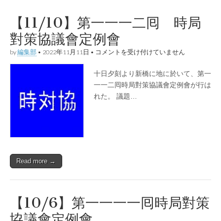
【11/10】第一一一二囘 時局
對策協議會定例會
【11/10】
by
編集部
•
2022年11月11日
•
コメントを受け付けていません
第
一
十日夕刻より新橋に地に於いて、第一
一
一
一一二囘時局對策協議會定例會が行は
二
れた。 議題…
囘
時
局
對
策
協
議
會
Read more →
定
例
會
は
【10/6】第一一一一囘時局對策
協議會定例會