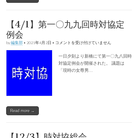
【4/1】第一〇九九回時対協定
例会
【4/1】
by
編集部
•
2021年4月2日
•
コメントを受け付けていません
第
一
一日夕刻より新橋にて第一〇九八回時
〇
九
対協定例会が開催された。 議題は
九
「現時の女尊男…
回
時
対
協
定
例
会
は
Read more →
【12/3】時対協総会