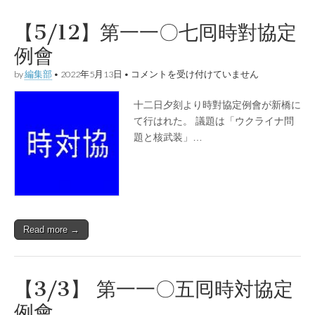
【5/12】第一一〇七囘時對協定
例會
【5/12】
by
編集部
•
2022年5月13日
•
コメントを受け付けていません
第
一
十二日夕刻より時對協定例會が新橋に
一
〇
て行はれた。 議題は「ウクライナ問
七
題と核武装」…
囘
時
對
協
定
例
會
は
Read more →
【3/3】 第一一〇五囘時対協定
例會