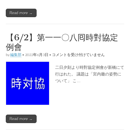
會
は
Read more →
【6/2】第一一〇八囘時對協定
例會
【6/2】
by
編集部
•
2022年6月3日
•
コメントを受け付けていません
第
一
二日夕刻より時對協定例會が新橋にて
一
〇
行はれた。 議題は「宮内廰の姿勢に
八
ついて」 こ…
囘
時
對
協
定
例
會
は
Read more →