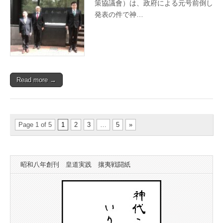
神
策協議會）は、政府による元号前倒し
政
発表の件で神…
連
に
激
励
文
手
交
は
Read more →
Page 1 of 5
1
2
3
…
5
»
昭和八年創刊 皇道実践 攘夷戦闘紙