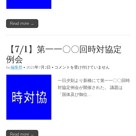
時
局
對
策
Read more →
協
議
會
總
會
【7/1】第一一〇〇回時対協定
は
例会
【7/1】
by
編集部
•
2021年7月2日
•
コメントを受け付けていません
第
一
一日夕刻より新橋にて第一一〇〇回時
一
〇
対協定例会が開催された。 議題は
〇
「国体及び御位…
回
時
対
協
定
例
会
は
Read more →