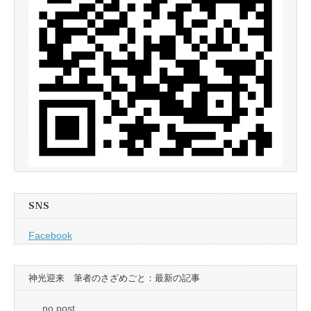
SNS
Facebook
神光迎来 筆者のさざめごと：最新の記事
no post