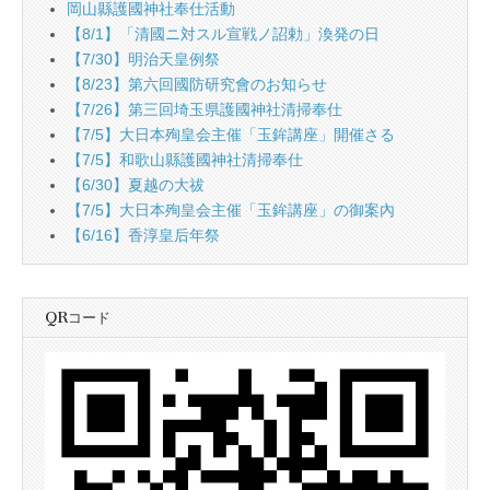
岡山縣護國神社奉仕活動
【8/1】「清國ニ対スル宣戦ノ詔勅」渙発の日
【7/30】明治天皇例祭
【8/23】第六回國防研究會のお知らせ
【7/26】第三回埼玉県護國神社清掃奉仕
【7/5】大日本殉皇会主催「玉鉾講座」開催さる
【7/5】和歌山縣護國神社清掃奉仕
【6/30】夏越の大祓
【7/5】大日本殉皇会主催「玉鉾講座」の御案內
【6/16】香淳皇后年祭
QRコード