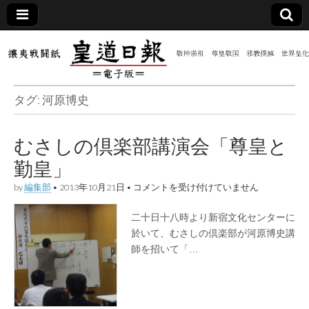
皇道
敬神
｜崇
祖｜
日報
尊皇
タグ:
河原博史
｜昭
和八
（防
年創
刊
むさしの倶楽部講演会「尊皇と
皇道
共新
実
勤皇」
践
攘夷
聞）
む
戦闘
by
編集部
•
2013年10月21日
•
コメントを受け付けていません
さ
紙
し
二十日十八時より新宿文化センターに
電子
の
倶
於いて、むさしの倶楽部が河原博史講
楽
師を招いて「…
版
部
講
演
会
「尊
皇