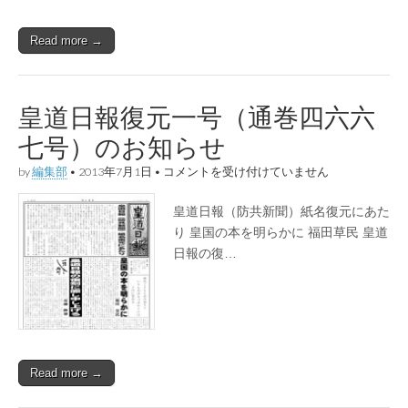
と
勤
Read more →
皇」
は
皇道日報復元一号（通巻四六六
七号）のお知らせ
皇
by
編集部
•
2013年7月1日
•
コメントを受け付けていません
道
日
皇道日報（防共新聞）紙名復元にあた
報
復
り 皇国の本を明らかに 福田草民 皇道
元
日報の復…
一
号
（通
巻
四
六
六
七
Read more →
号）
の
お