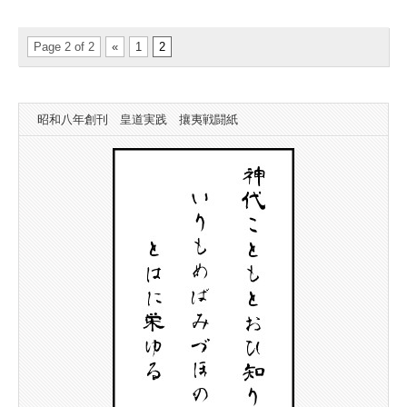
知
ら
せ
Page 2 of 2
«
1
2
は
昭和八年創刊 皇道実践 攘夷戦闘紙