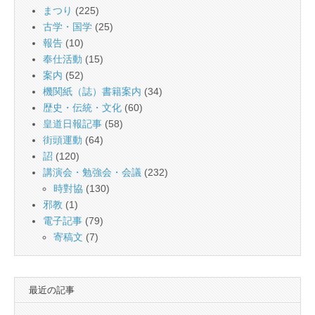
まつり
(225)
古学・国学
(25)
報告
(10)
奉仕活動
(15)
案内
(52)
機関紙（誌）書籍案内
(34)
歴史・伝統・文化
(60)
皇道日報記事
(58)
街頭運動
(64)
詔
(120)
講演会・勉強会・会議
(232)
時對協
(130)
邪教
(1)
電子記事
(79)
寄稿文
(7)
最近の記事