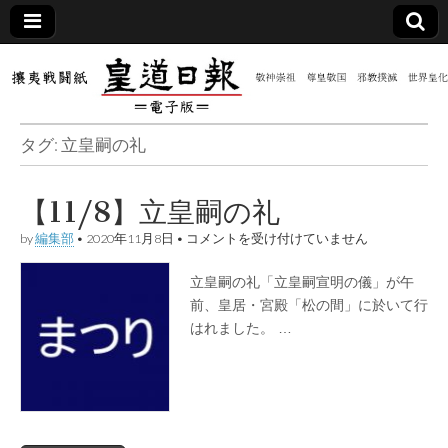
皇道
敬神
｜崇
祖｜
日報
尊皇
タグ:
立皇嗣の礼
｜昭
和八
（防
年創
刊
【11/8】立皇嗣の礼
皇道
共新
実
【11/8】
by
編集部
•
2020年11月8日
•
コメントを受け付けていません
践
立
攘夷
聞）
皇
戦闘
立皇嗣の礼「立皇嗣宣明の儀」が午
嗣
紙
の
前、皇居・宮殿「松の間」に於いて行
電子
礼
はれました。 …
は
版