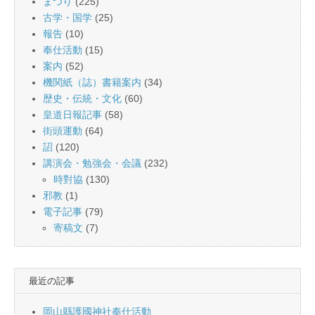
まつり
(225)
古学・国学
(25)
報告
(10)
奉仕活動
(15)
案内
(52)
機関紙（誌）書籍案内
(34)
歴史・伝統・文化
(60)
皇道日報記事
(58)
街頭運動
(64)
詔
(120)
講演会・勉強会・会議
(232)
時對協
(130)
邪教
(1)
電子記事
(79)
寄稿文
(7)
最近の記事
岡山縣護國神社奉仕活動