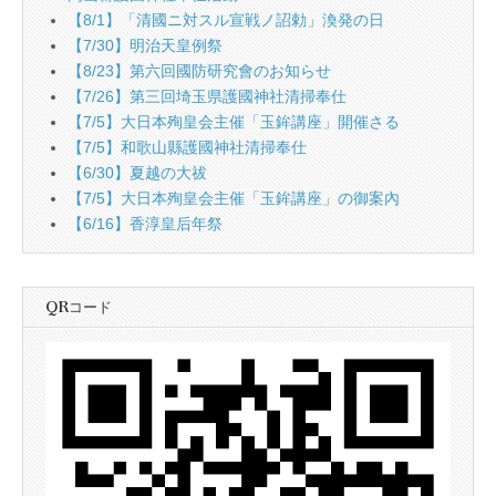
【8/1】「清國ニ対スル宣戦ノ詔勅」渙発の日
【7/30】明治天皇例祭
【8/23】第六回國防研究會のお知らせ
【7/26】第三回埼玉県護國神社清掃奉仕
【7/5】大日本殉皇会主催「玉鉾講座」開催さる
【7/5】和歌山縣護國神社清掃奉仕
【6/30】夏越の大祓
【7/5】大日本殉皇会主催「玉鉾講座」の御案內
【6/16】香淳皇后年祭
QRコード