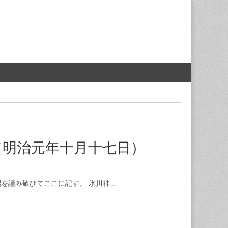
（明治元年十月十七日）
を謹み敬ひてここに記す。 氷川神…