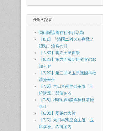
最近の記事
岡山縣護國神社奉仕活動
【8/1】「清國ニ対スル宣戦ノ
詔勅」渙発の日
【7/30】明治天皇例祭
【8/23】第六回國防研究會のお
知らせ
【7/26】第三回埼玉県護國神社
清掃奉仕
【7/5】大日本殉皇会主催「玉
鉾講座」開催さる
【7/5】和歌山縣護國神社清掃
奉仕
【6/30】夏越の大祓
【7/5】大日本殉皇会主催「玉
鉾講座」の御案內