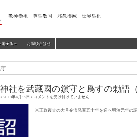
＝電子版＝
お問ひ合はせ
鎭守
川神社を武藏國の鎭守と爲すの勅語
氷
•
2018年4月19日
•
コメントを受け付けていません
川
神
※王政復古の大号令渙発百五十年を迎へ明治元年の詔
社
を
武
藏
國
の