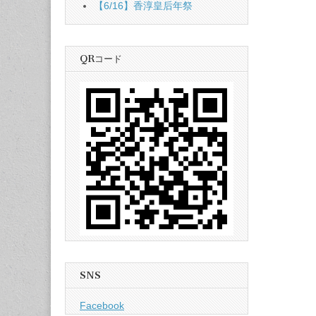
【6/16】香淳皇后年祭
QRコード
SNS
Facebook