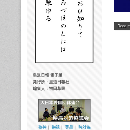
Read 
皇道日報 電子版
発行所：皇道日報社
編集人：福田草民
敬神
｜
崇祖
｜
尊皇
｜
時対協