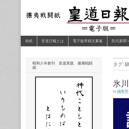
皇道
敬神
｜崇
祖｜
日報
尊皇
｜昭
和八
（防
年創
Skip
Main
表紙
皇道日報とは
電子版寄稿文募集
防共新聞
刊
to
menu
皇道
content
共新
実
践
攘夷
昭和八年創刊 皇道実践 攘夷戦闘
タグ:
聞）
戦闘
紙
紙
電子
氷
by
編集部
版