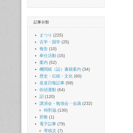
記事分類
まつり
(225)
古学・国学
(25)
報告
(10)
奉仕活動
(15)
案内
(52)
機関紙（誌）書籍案内
(34)
歴史・伝統・文化
(60)
皇道日報記事
(58)
街頭運動
(64)
詔
(120)
講演会・勉強会・会議
(232)
時對協
(130)
邪教
(1)
電子記事
(79)
寄稿文
(7)