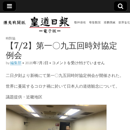
皇道
敬神
｜崇
祖｜
日報
尊皇
時對協
｜昭
【7/2】第一〇九五回時対協定
和八
（防
年創
例会
刊
皇道
【7/2】
by
編集部
•
2020年7月2日
•
コメントを受け付けていません
共新
実
第
践
一
攘夷
二日夕刻より新橋にて第一〇九五回時対協定例会が開催された。
〇
聞）
戦闘
九
紙
五
世界に蔓延するコロナ禍に於いて日本人の道徳観念について。
回
電子
時
議題提供・近畿地区
対
協
版
定
例
会
は