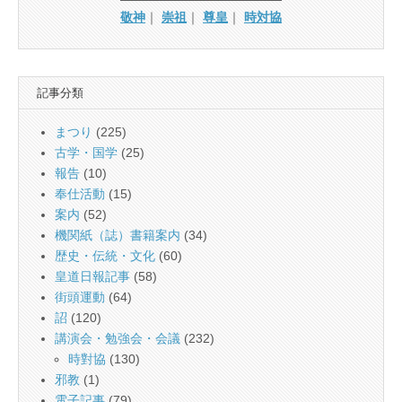
敬神
｜
崇祖
｜
尊皇
｜
時対協
記事分類
まつり
(225)
古学・国学
(25)
報告
(10)
奉仕活動
(15)
案内
(52)
機関紙（誌）書籍案内
(34)
歴史・伝統・文化
(60)
皇道日報記事
(58)
街頭運動
(64)
詔
(120)
講演会・勉強会・会議
(232)
時對協
(130)
邪教
(1)
電子記事
(79)