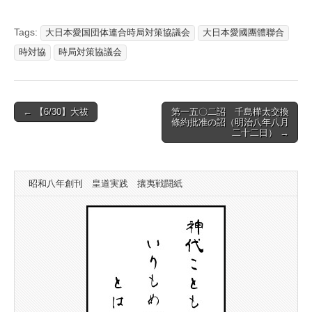
Tags:
大日本愛国団体連合時局対策協議会
大日本愛國團體聯合
時対協
時局対策協議会
Post
← 【6/30】大祓
第一五〇二詔 千島樺太交換
條約批准の詔（明治八年八月
navigation
二十二日） →
昭和八年創刊 皇道実践 攘夷戦闘紙