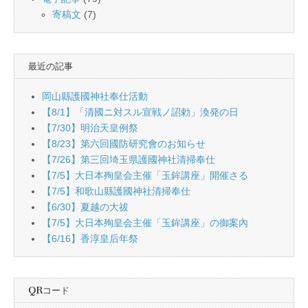
寄稿文
(7)
最近の記事
岡山縣護國神社奉仕活動
【8/1】「清國ニ対スル宣戦ノ詔勅」渙発の日
【7/30】明治天皇例祭
【8/23】第六回國防研究會のお知らせ
【7/26】第三回埼玉県護國神社清掃奉仕
【7/5】大日本殉皇会主催「玉鉾講座」開催さる
【7/5】和歌山縣護國神社清掃奉仕
【6/30】夏越の大祓
【7/5】大日本殉皇会主催「玉鉾講座」の御案內
【6/16】香淳皇后年祭
QRコード