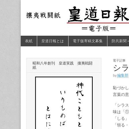
皇道
敬神
｜崇
祖｜
日報
尊皇
｜昭
和八
（防
年創
Skip
Main
表紙
皇道日報とは
電子版寄稿文募集
防共新聞
刊
to
menu
皇道
content
共新
実
践
攘夷
電子記事
昭和八年創刊 皇道実践 攘夷戦闘
聞）
シ
戦闘
紙
紙
by
編集部
電子
恥づかし
版
言葉の
「シラス
味は「①
「しる」
「領る・