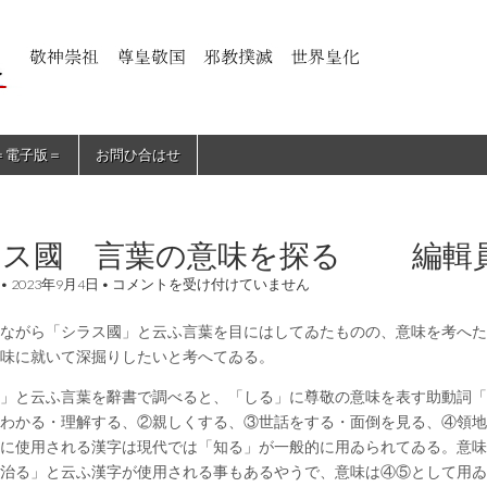
＝電子版＝
お問ひ合はせ
ラス國 言葉の意味を探る 編輯
シ
•
2023年9月4日
•
コメントを受け付けていません
ラ
ス
ながら「シラス國」と云ふ言葉を目にはしてゐたものの、意味を考へた
國
言
意味に就いて深掘りしたいと考へてゐる。
葉
の
」と云ふ言葉を辭書で調べると、「しる」に尊敬の意味を表す助動詞「
意
わかる・理解する、②親しくする、③世話をする・面倒を見る、④領地
味
を
に使用される漢字は現代では「知る」が一般的に用ゐられてゐる。意味
探
治る」と云ふ漢字が使用される事もあるやうで、意味は④⑤として用ゐ
る