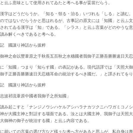
」と云ふ意味として使用されてゐたと考へる事が妥當だらう。
編
輯
漢字はどうだらうか。「知る・領る・治る」いづれも「しる」と讀む。
員
のではないだらうかと思はれるが、古事記の原文には「知國」と云ふ文
岡
學
されてゐる漢字は「知」である。「シラス」と云ふ言葉がどのやうな意
歩
も讀み解くべきであると考へる。
は
事記 國讓り神話から拔粹
大御神之命以豐葦原之千秋長五百秋之水穗國者我御子正勝吾勝勝速日天
に「知國」つまり「知らす國」の表記がある。現代語譯では「天照大御
の御子正勝吾勝勝速日天忍穗耳命の統治するべき國だ。」と譯されてを
事記 國讓り神話から拔粹
宇志波祁流葦原中國者我御子之所知國」
讀み起こすと「ナンジノウシハケルアシハラナカツクニハワガミコノシ
神が大國主神と對話する場面である。汝とは大國主神、我御子は天照大
照大御神の御子が統治する國」と云ふ内容である。
に就いての言葉の選び方など樣々な考へ方があると思ふが、私自身は專