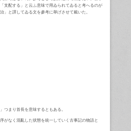
「支配する」と云ふ意味で用ゐられてゐると考へるのが
統治」と譯してゐる文を參考に舉げさせて戴いた。
長」つまり首長を意味するともある。
序がなく混亂した状態を統一していく古事記の物語と