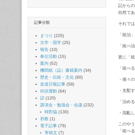
記からの
自然で
記事分類
それで
「統治
まつり
(225)
古学・国学
(25)
「統べ
報告
(10)
奉仕活動
(15)
更に「
案内
(52)
「統べ
機関紙（誌）書籍案内
(34)
歴史・伝統・文化
(60)
・個々
皇道日報記事
(58)
・支配
街頭運動
(64)
詔
(120)
「治め
講演会・勉強会・会議
(232)
時對協
(130)
・混亂
邪教
(1)
このやう
電子記事
(79)
「統べ
寄稿文
(7)