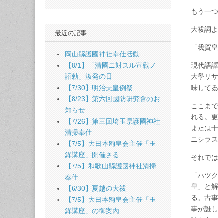
もう一
大祓詞
最近の記事
「我賀
岡山縣護國神社奉仕活動
現代語譯
【8/1】「清國ニ対スル宣戦ノ
大學リサ
詔勅」渙発の日
味して
【7/30】明治天皇例祭
【8/23】第六回國防研究會のお
ここまで
知らせ
れる。更
【7/26】第三回埼玉県護國神社
または十
清掃奉仕
ニシラ
【7/5】大日本殉皇会主催「玉
鉾講座」開催さる
それで
【7/5】和歌山縣護國神社清掃
「ハツク
奉仕
皇」と解
【6/30】夏越の大祓
る。古事
【7/5】大日本殉皇会主催「玉
事が誰し
鉾講座」の御案內