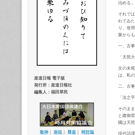
治める
それでは
れてゐた
り、使用
脈から
一、古
「天照
文の末尾
は、私
皇道日報 電子版
発行所：皇道日報社
二、古
編集人：福田草民
「汝之
そのまま
と建御雷
國は天
敬神
｜
崇祖
｜
尊皇
｜
時対協
現代語譯