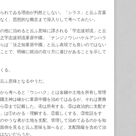
られてゐる理由が判然としない。「シラス」と云ふ言葉
でなく、思想的な概念まで深入りして考へてみたい。
の他に治めると云ふ意味に譯される「宇志波祁流」と云
之宇志波祁流葦原中國」「ナンジノウシハケルアシハラ
らば「汝之知葦原中國」と云ふ表現でも良いのではない
ことで、明確に統治の在り方に違ひがあることを示して
てくる。
と云ふ意味となるやうだ。
から考へると「ウシハク」とは金錢や土地を所有し管理
國主神は確かに葦原中國を治めてはゐるが、それは實務
ら⑤まで記載した。④は所有する、⑤は政治的に支配す
」は①わかる・理解する、②親しくする、③世話をす
のやうな者が土地を支配、管理して治めてゐるのかを知
面倒を見ると云ふ意味も加へると、支配階級を含めて治
ではないだらうか。