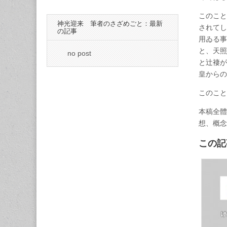
このこと
神光迎来 筆者のさざめごと：最新
されてし
の記事
用ゐる事
と、天照
no post
と辻褄が
皇から
このこ
本稿全體
想、概
この記