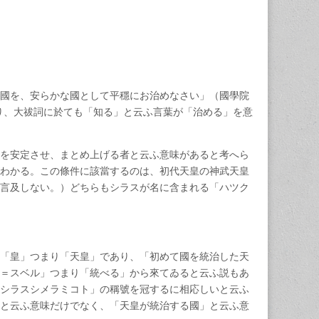
國を、安らかな國として平穩にお治めなさい」（國學院
り、大祓詞に於ても「知る」と云ふ言葉が「治める」を意
を安定させ、まとめ上げる者と云ふ意味があると考へら
わかる。この條件に該當するのは、初代天皇の神武天皇
言及しない。）どちらもシラスが名に含まれる「ハツク
。
「皇」つまり「天皇」であり、「初めて國を統治した天
＝スベル」つまり「統べる」から來てゐると云ふ説もあ
シラスシメラミコト」の稱號を冠するに相応しいと云ふ
と云ふ意味だけでなく、「天皇が統治する國」と云ふ意