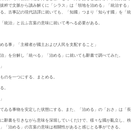
拔粹で文脈から讀み解くに「シラス」は「領地を治める」「統治する」
ある。古事記の現代語譯に就いても、「知國」つまり「知らす國」を「
は「統治」と云ふ言葉の意味に就いて考へる必要がある。
」
治める事」「主權者が國土および人民を支配すること」
統治」を分解し「統べる」「治める」に就いても辭書で調べてみた。
る」
のものを一つにする、まとめる。
する。
る」
してゐる事物を安定した状態にする。また、「治める」の「おさ」は「
に辭書を引きながら意味を深堀していくだけで、樣々な國が亂立し、秩
る」「治める」の言葉の意味は相關性があると感じとる事ができる。