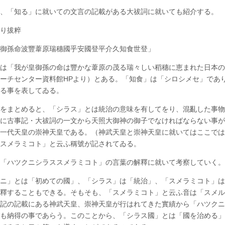
つ、「知る」に就いての文言の記載がある大祓詞に就いても紹介する。
より拔粹
皇御孫命波豐葦原瑞穗國乎安國登平介久知食世登」
は「我が皇御孫の命は豐かな葦原の茂る瑞々しい稻穗に恵まれた日本の
ーチセンター資料館HPより）とある。「知食」は「シロシメセ」であ
ゐる事を表してゐる。
をまとめると、「シラス」とは統治の意味を有してをり、混亂した事物
に古事記・大祓詞の一文から天照大御神の御子でなければならない事が
一代天皇の崇神天皇である。（神武天皇と崇神天皇に就いてはここでは
ススメラミコト」と云ふ稱號が記されてゐる。
は「ハツクニシラススメラミコト」の言葉の解釋に就いて考察していく
ニ」とは「初めての國」、「シラス」は「統治」、「スメラミコト」は
釋することもできる。そもそも、「スメラミコト」と云ふ音は「スメル
記の記載にある神武天皇、崇神天皇が行はれてきた實績から「ハツクニ
も納得の事であらう。このことから、「シラス國」とは「國を治める」