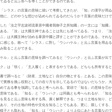
してゐると云ふ答へを導くことができるのである。
「シラス」の言葉の意味に就いて考察してきたが、「知」の漢字が用ゐ
の他に、どのやうな想ひが込められてゐるのだらうか？言葉の意味だけ
した「汝之宇志波祁流葦原中國者我御子之所知國」の一文には「知國」
ある。「汝」は大國主神であることは先にも述べてゐる。つまり、「汝
ニ」は大國主神が治める葦原中國と譯すことができるのである。それな
に感じる。敢へて「シラス」に對し「ウシハケル」と云ふ言葉を用ゐる
讀み取ることができる。
ハケル」と云ふ言葉の意味を調べてみると「ウシハク」と云ふ言葉が出
ハク」は「領く」「主人履く」と表するやうである。どちらも所有する
書で調べると「（財産、土地など）自分の物とする」とある。この意味
で實務を擔ふ役割としての在り方を示してゐるのではないだらうか。大
めてゐる事を強調してゐると考へられる。冒頭で「知る」の意味を①か
意味である。「知る」と「ウシハク」は同義とも考へられるが、「知る
を見ると云ふ意味も有する爲、廣く解釋できる。つまり土地を知り、ど
あり、その土地の特色や文化を知ることでもある。更に、親しくする、
る樣子とも取れる。「知る」は「ウシハク」より上位にあたる言葉なの