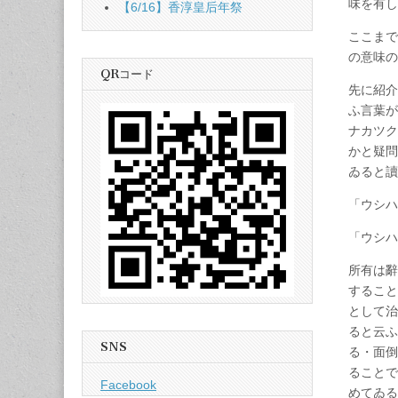
味を有
【6/16】香淳皇后年祭
ここまで
の意味
QRコード
先に紹介
ふ言葉が
ナカツク
かと疑問
ゐると
「ウシ
「ウシ
所有は辭
すること
として治
ると云ふ
SNS
る・面倒
ることで
Facebook
めてゐ