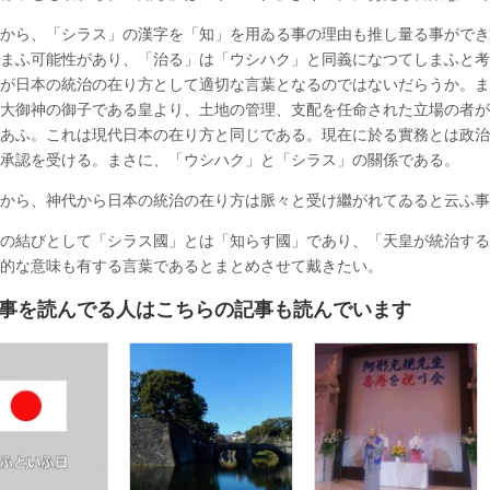
から、「シラス」の漢字を「知」を用ゐる事の理由も推し量る事ができ
まふ可能性があり、「治る」は「ウシハク」と同義になつてしまふと考
が日本の統治の在り方として適切な言葉となるのではないだらうか。ま
大御神の御子である皇より、土地の管理、支配を任命された立場の者が
あふ。これは現代日本の在り方と同じである。現在に於る實務とは政治
の承認を受ける。まさに、「ウシハク」と「シラス」の關係である。
とから、神代から日本の統治の在り方は脈々と受け繼がれてゐると云ふ
の結びとして「シラス國」とは「知らす國」であり、「天皇が統治する
念的な意味も有する言葉であるとまとめさせて戴きたい。
事を読んでる人はこちらの記事も読んでいます