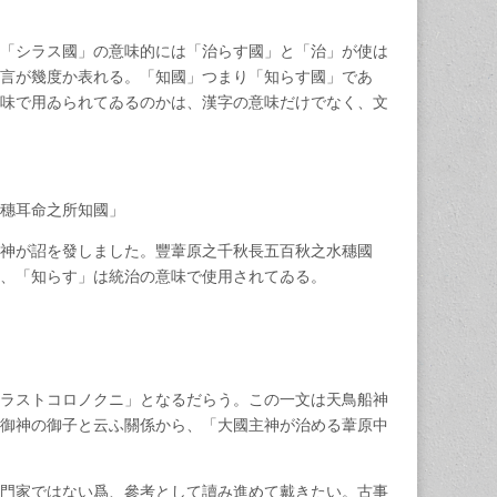
「シラス國」の意味的には「治らす國」と「治」が使は
言が幾度か表れる。「知國」つまり「知らす國」であ
味で用ゐられてゐるのかは、漢字の意味だけでなく、文
忍穗耳命之所知國」
神が詔を發しました。豐葦原之千秋長五百秋之水穗國
り、「知らす」は統治の意味で使用されてゐる。
ラストコロノクニ」となるだらう。この一文は天鳥船神
御神の御子と云ふ關係から、「大國主神が治める葦原中
門家ではない爲、參考として讀み進めて戴きたい。古事