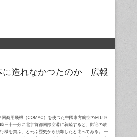
本に造れなかつたのか 広報
國商用飛機（COMAC）を使つた中國東方航空のＭＵ９
時三十一分に北京首都國際空港に着陸すると、歡迎の放
行機を買ふ」と云ふ歴史から脱却したと述べてゐる。 一