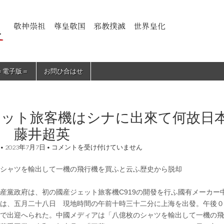
＝電子版＝
お問ひ合はせ
ェット旅客機はシナに出來て何故日
 藤井超英
ジ
•
2023年7月7日
•
コメントを受け付けていません
ェ
ッ
のシャツを輸出して一機の飛行機を買ふと云ふ歴史から脱却
ト
旅
客
黨政府は、初の國産ジェット旅客機C919の開發を行ふ國有メーカー中
機
は
は、五月二十八日 現地時間の午前十時三十二分に上海を出發。午後０
シ
で出迎へられた。中國メディアは「八億枚のシャツを輸出して一機の飛
ナ