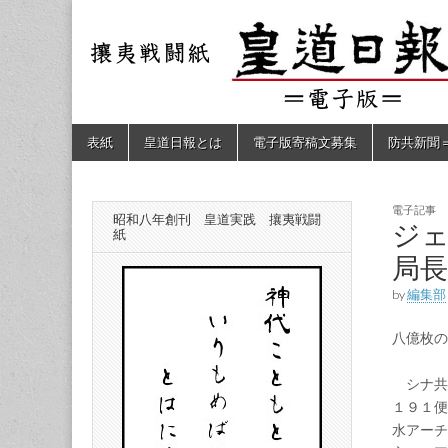
皇道
敬神
｜崇
祖｜
日報
尊皇
｜昭
和八
（防
年創
Skip
Main
表紙
皇道日報とは
電子版寄稿文募集
防共新聞
刊
to
menu
皇道
content
共新
実
践
攘夷
電子記事
昭和八年創刊 皇道実践 攘夷戦闘
聞）
ジ
戦闘
紙
紙
局長
電子
by
編集部
版
八億枚
シナ共産
１９１便
水アーチ