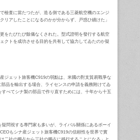
で檢査に當たつたが、造る側である三菱航空機のエンジ
クリアしたことになるのかが分からず、戸惑ひ續けた」
更をたびたび餘儀なくされた。型式證明を發行する航空
ェクトを成功させる目的を共有して協力してゐたのか疑
ジェット旅客機C919の弱點は、米國の對支貿易戰爭な
に部品を輸出する場合、ライセンスの申請を義務附けてゐ
9をすべてシナ製の部品で作り直すためには、十年から十五
を疑問視する專門家も多いが、ライバル關係にあるボーイ
EOもシナ産ジェット旅客機C919の信頼性を世界で實
は二社の獨占から三社の獨占に移行することになる」と