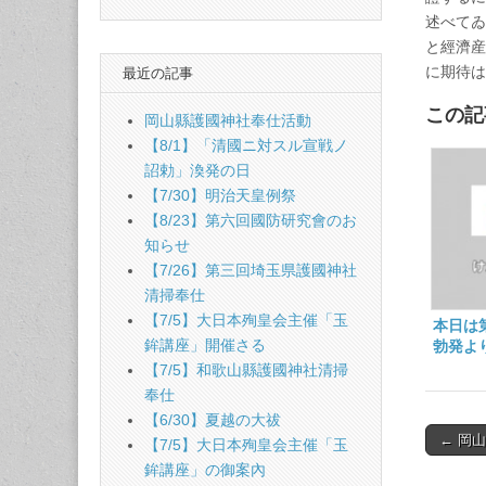
述べてゐ
と經濟産
に期待
最近の記事
この記
岡山縣護國神社奉仕活動
【8/1】「清國ニ対スル宣戦ノ
詔勅」渙発の日
【7/30】明治天皇例祭
【8/23】第六回國防研究會のお
知らせ
【7/26】第三回埼玉県護國神社
清掃奉仕
【7/5】大日本殉皇会主催「玉
本日は
鉾講座」開催さる
勃発よ
【7/5】和歌山縣護國神社清掃
奉仕
【6/30】夏越の大祓
Post
← 岡
【7/5】大日本殉皇会主催「玉
naviga
鉾講座」の御案內