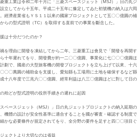
菱重工業は令和二年十月に「三菱スペースジェット（MSJ）」日の丸
に
出
設立してから十五年。平成二十五年に豫定してゐた初號機の納入は六囘
來
。經濟産業省もＹＳ１１以來の國家プロジェクトとして五〇〇億圓の補
て
何
からの型式證明（TC）を取得する直前での事業を斷念した。
故
日
本
支援は十分だつたのか？
に
造
禍を理由に開發を凍結してから二年。三菱重工は會見で「開發を再開す
れ
な
ら十年遲れてをり、開發費が約一二〇〇億圓、事業化に七〇〇〇億圓ほ
か
計劃で、國産の大型旅客機の開發プロジェクトを立ち上げて以來、十六
つ
た
〇〇〇萬圓の補助金を支援し、愛知縣も工場用に土地を確保するなど縣
の
平成十八年度で三兆六〇〇億圓、經常利益は八三〇億圓ほどに對して日
か
広
報
期の殆どが型式證明の役所手續きの遲れに起因
局
長
藤
ペースジェット（MSJ）」日の丸ジェットプロジェクトの納入延期の
井
、機體の設計が安全性基準に適合することを國が審査・確認する制度で
超
英
」細かな必要條件が規定されてをり、全分野の要件を足すと四〇〇項目
は
ロジェクトより大切なのは省益