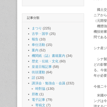
國土交
ニアから
記事分類
（元開
機體強
まつり
(225)
機技術審
古学・国学
(25)
問であ
報告
(10)
奉仕活動
(15)
シナ産ジ
案内
(52)
機関紙（誌）書籍案内
(34)
シナ製の
歴史・伝統・文化
(60)
どの影響
皇道日報記事
(58)
る。今後
街頭運動
(64)
年が必
詔
(120)
講演会・勉強会・会議
(232)
今後二
時對協
(130)
邪教
(1)
米國や歐
電子記事
(79)
ングは今
寄稿文
(7)
證するに