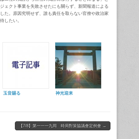
ジェクト事業を失敗させたにも關らず、新聞報道による
した。原因究明せず、誰も責任を取らない官僚や政治家
期待したい。
玉音賜る
神光迎来
【7/8】第一一一九囘 時局對策協議會定例會 →