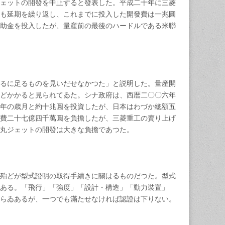
ジェットの開發を中止すると發表した。平成二十年に三菱
も延期を繰り返し、これまでに投入した開發費は一兆圓
助金を投入したが、量産前の最後のハードルである米聯
るに足るものを見いだせなかつた」と説明した。量産開
どかかると見られてゐた。シナ政府は、西暦二〇〇六年
年の歳月と約十兆圓を投資したが、日本はわづか總額五
費二十七億四千萬圓を負擔したが、三菱重工の賣り上げ
の丸ジェットの開發は大きな負擔であつた。
殆どが型式證明の取得手續きに關はるものだつた。型式
ある。「飛行」「強度」「設計・構造」「動力裝置」
ぐらゐあるが、一つでも滿たせなければ認證は下りない。