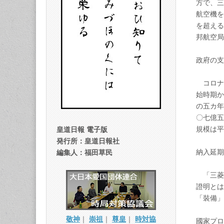
方で、三
航空機を
を超える
邦航空局
政府の
コロナ
始時期か
の五カ年
〇七億五
規模は
皇道日報 電子版
発行所：皇道日報社
納入延
編集人：福田草民
「三菱ス
證明とは
「裝備
敬神
｜
崇祖
｜
尊皇
｜
時対協
國家プ