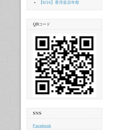
【6/16】香淳皇后年祭
QRコード
SNS
Facebook