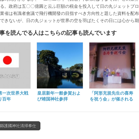
る。政府は五〇〇億圓と云ふ巨額の税金を投入して日の丸ジェットプロ
業省は有識者會議で飛行機開發の目指すべき方向性と題した資料を配布
はできないが、日の丸ジェットが世界の空を羽ばたくその日には心から
事を読んでる人はこちらの記事も読んでいます
第一次世界大戦
皇居新年一般参賀およ
「阿形充規先生の喜寿
り百年
び靖国神社参拝
を祝う会」が催される
山縣護國神社清掃奉仕
tion