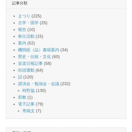
記事分類
まつり
(225)
古学・国学
(25)
報告
(10)
奉仕活動
(15)
案内
(52)
機関紙（誌）書籍案内
(34)
歴史・伝統・文化
(60)
皇道日報記事
(58)
街頭運動
(64)
詔
(120)
講演会・勉強会・会議
(232)
時對協
(130)
邪教
(1)
電子記事
(79)
寄稿文
(7)