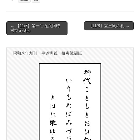
Post
← 【11/5】第一〇九八回時
【11/8】立皇嗣の礼 →
対協定例会
navigation
昭和八年創刊 皇道実践 攘夷戦闘紙