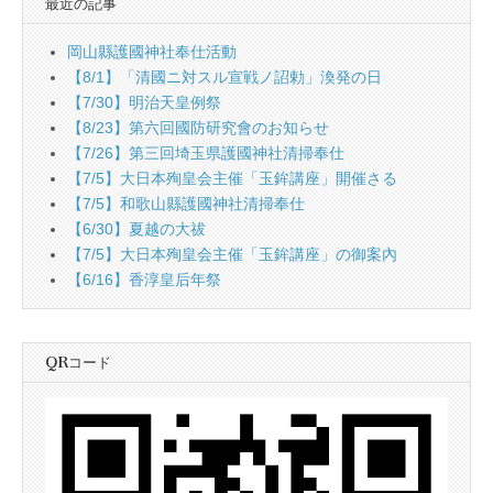
最近の記事
岡山縣護國神社奉仕活動
【8/1】「清國ニ対スル宣戦ノ詔勅」渙発の日
【7/30】明治天皇例祭
【8/23】第六回國防研究會のお知らせ
【7/26】第三回埼玉県護國神社清掃奉仕
【7/5】大日本殉皇会主催「玉鉾講座」開催さる
【7/5】和歌山縣護國神社清掃奉仕
【6/30】夏越の大祓
【7/5】大日本殉皇会主催「玉鉾講座」の御案內
【6/16】香淳皇后年祭
QRコード