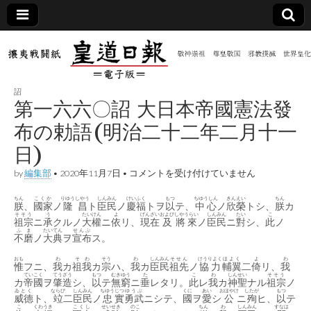
皇道
敬神
｜崇
祖｜
日報
尊皇
詔
｜昭
第一六六〇詔 大日本帝國憲法發
和八
（防
年創
布の勅語(明治二十二年二月十一
刊
皇道
日)
共新
実
践
第
by
編集部
•
2020年11月7日
•
コメントを受け付けていません
攘夷
一
聞）
戦闘
六
紙
ちん
こくか
りゆうしやう
しんみん
けいふく
もつ
ちゆうしん
きん
えい
ちん
朕
、
國家
ノ
隆昌
ト
臣民
ノ
慶福
六
トヲ
以
テ、
中心
ノ
欣
榮
トシ、
朕
カ
そそう
う
たいけん
よ
〇
げんざい
および
しやうらい
しんみん
たい
こ
電子
祖宗
ニ
承
クルノ
大權
ニ
依
リ、
現在
及
將來
ノ
臣民
ニ
對
シ、
此
ノ
詔
ふま
たいてん
せんぷ
不磨
ノ
大典
ヲ
宣布
ス。
大
日
版
おも
わ
そ
わ
そう
本
わ
しんみん
そせん
けうりよく
ほよく
よ
わ
惟
フニ、
我
カ
祖
我
カ
宗
ハ、
我
カ
臣民
祖先
ノ
協力
輔翼
二
倚
リ、
我
帝
ていこく
てうざう
もつ
むきゆう
た
こ
わ
しんせい
そそう
カ
帝國
ヲ
肇造
シ、
以
テ
無窮
ニ
垂
レタリ。
此
レ
我
カ
神聖
ナル
祖宗
ノ
國
ゐとく
ならび
しんみん
ちゆう
じつ
ゆうぶ
くに
あい
おほやけ
したが
もつ
憲
威德
ト、
竝
二
臣民
ノ
忠
實
勇武
ニシテ、
國
ヲ
愛
シ
公
ニ
殉
ヒ、
以
テ
法
こ
くわうき
こくし
せい
せき
のこ
ちん
わ
しんみん
すなは