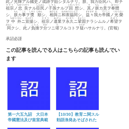
此
ノ
光輝
アル
國史
ノ
成
跡
ヲ
貽
シタルナリ。
朕
、
我
カ
臣民
ハ、
即
チ
發
そそう
ちゆう
りやう
しんみん
しそん
くわいいそう
そ
ちん
い
ほうたい
布
祖宗
ノ
忠
良
ナル
臣民
ノ
子孫
ナルプ
回想
シ、
其
ノ
朕
カ
意
ヲ
奉體
の
ちん
こと
しやう
じゆん
あひとも
わちゆう
けふどう
ますます
わ
ていこく
くわう
えい
シ、
朕
カ
事
ヲ
獎
順
シ、
相與
ニ
和衷
協同
シ、
益々
我
カ
帝國
ノ
光
榮
勅
ちゆうぐわい
せんやう
そそう
ゐげふ
えいきう
きようこ
きばう
語
ヲ
中外
ニ
宣揚
シ、
祖宗
ノ
遺業
ヲ
永久
ニ
鞏固
ナラシムルノ
希望
ヲ
(明
おなじ
こ
ふたん
わか
た
うたが
同
クシ、
此
ノ
負擔
ヲ
分
ツニ
堪
フルコトヲ
疑
ハサルナリ。(官報)
治
二
承詔必謹
十
二
年
この記事を読んでる人はこちらの記事も読んでい
二
ます
月
十
一
日)
は
第一六五九詔 大日本
【10/30】教育ニ関スル
帝國憲法及び皇室典範
勅語渙発あそばされた
制定の御告文(明治二十
日