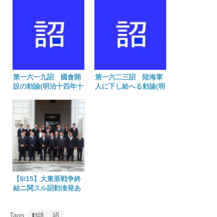
二年二月十一日)
第一六一九詔 國會開
第一六二三詔 陸海軍
設の勅諭(明治十四年十
人に下し給へる勅諭(明
月十二日)
治十五年一月四日)
【8/15】大東亜戦争終
結ニ関スル詔勅渙発あ
そばされた日
Tags:
勅語
詔