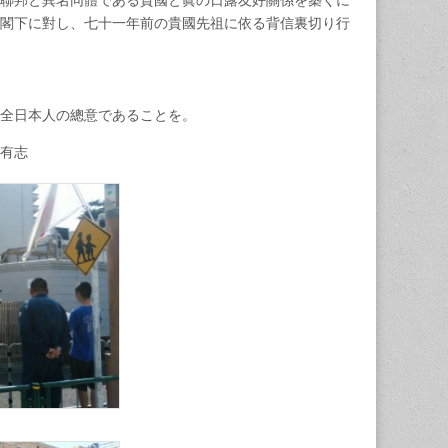
聯邦と異名同體である貴國と眞の日露友好關係を築くに
閣下に對し、七十一年前の貴國先祖に依る背信裏切り行
全日本人の總意であることを。
志