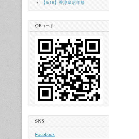
【6/16】香淳皇后年祭
QRコード
SNS
Facebook