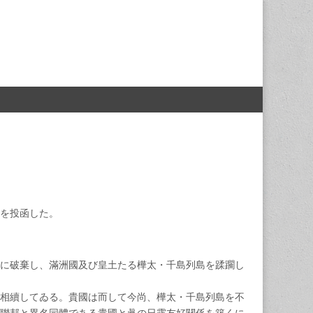
を投函した。
に破棄し、滿洲國及び皇土たる樺太・千島列島を蹂躙し
相續してゐる。貴國は而して今尚、樺太・千島列島を不