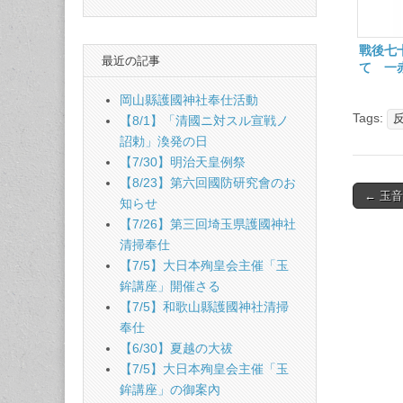
戰後七
最近の記事
て 一
岡山縣護國神社奉仕活動
Tags:
【8/1】「清國ニ対スル宣戦ノ
詔勅」渙発の日
【7/30】明治天皇例祭
【8/23】第六回國防研究會のお
Post
← 玉
知らせ
naviga
【7/26】第三回埼玉県護國神社
清掃奉仕
【7/5】大日本殉皇会主催「玉
鉾講座」開催さる
【7/5】和歌山縣護國神社清掃
奉仕
【6/30】夏越の大祓
【7/5】大日本殉皇会主催「玉
鉾講座」の御案內