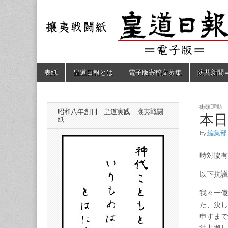
皇道
敬神
｜崇
祖｜
日報
尊皇
｜昭
和八
（防
年創
Skip
Main
表紙
皇道日報とは
電子版寄稿文募集
防共新聞
刊
to
menu
皇道
content
共新
実
践
攘夷
街頭運動
昭和八年創刊 皇道実践 攘夷戦闘
聞）
本
戦闘
紙
紙
by
編集部
電子
時対協有
版
以下抗議
我々一億
た、決し
申すまで