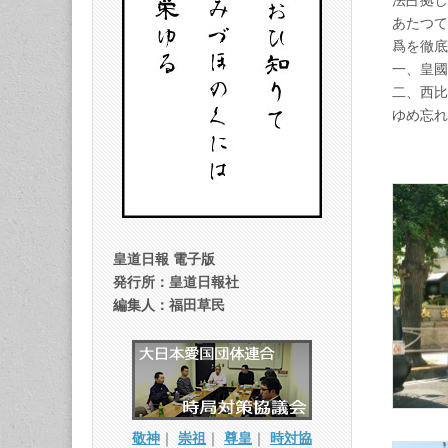
法占拠し
あたつて
爲を徹底
一、皇國
二、西比
ゆめ忘れ
大日
皇道日報 電子版
発行所：皇道日報社
編集人：福田草民
敬神
｜
崇祖
｜
尊皇
｜
時対協