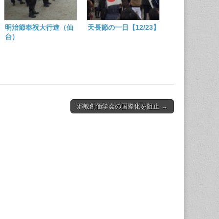
明治節奉祝大行進（仙
天長節の一日【12/23】
台）
邪教創価学会の国際化を阻止 →