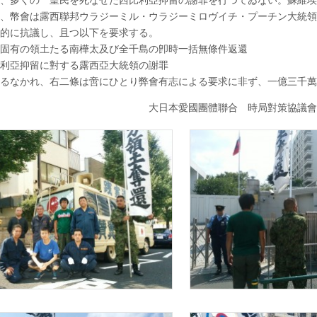
、多くの 皇民を死なせた西比利亞抑留の謝罪を行つてゐない。蘇維埃
、幣會は露西聯邦ウラジーミル・ウラジーミロヴイチ・プーチン大統領
的に抗議し、且つ以下を要求する。
固有の領土たる南樺太及び全千島の卽時一括無條件返還
利亞抑留に對する露西亞大統領の謝罪
るなかれ、右二條は啻にひとり弊會有志による要求に非ず、一億三千萬
本愛國團體聯合 時局對策協議會有