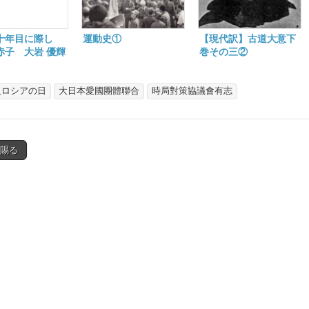
十年目に際し
運動史①
【現代訳】古道大意下
赤子 大岩 優輝
巻その三②
反ロシアの日
大日本愛國團體聯合
時局對策協議會有志
音賜る
tion