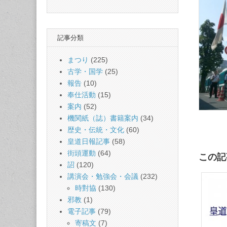
記事分類
まつり
(225)
古学・国学
(25)
報告
(10)
奉仕活動
(15)
案内
(52)
機関紙（誌）書籍案内
(34)
歴史・伝統・文化
(60)
皇道日報記事
(58)
街頭運動
(64)
この記
詔
(120)
講演会・勉強会・会議
(232)
時對協
(130)
邪教
(1)
電子記事
(79)
寄稿文
(7)