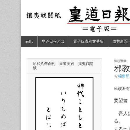
皇道
敬神
｜崇
祖｜
日報
尊皇
｜昭
和八
（防
年創
Skip
Main
表紙
皇道日報とは
電子版寄稿文募集
防共新聞
刊
to
menu
皇道
content
共新
実
践
攘夷
街頭運動
昭和八年創刊 皇道実践 攘夷戦闘
聞）
邪
戦闘
紙
紙
by
編集部
電子
民族派有
版
要望書
吾人は
る。
去る七