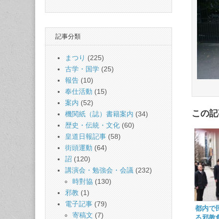
記事分類
まつり
(225)
古学・国学
(25)
報告
(10)
奉仕活動
(15)
案内
(52)
この記
機関紙（誌）書籍案内
(34)
歴史・伝統・文化
(60)
皇道日報記事
(58)
街頭運動
(64)
詔
(120)
講演会・勉強会・会議
(232)
時對協
(130)
邪教
(1)
電子記事
(79)
都内で
寄稿文
(7)
る邪教