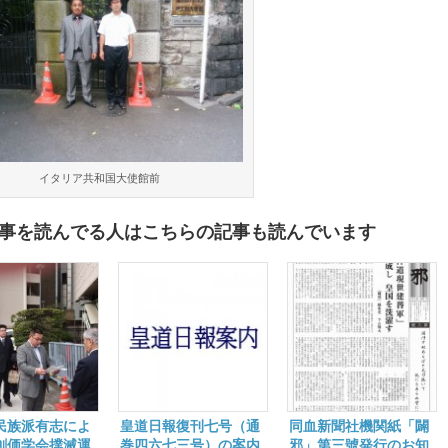
イタリア共和国大使館前
事を読んでる人はこちらの記事も読んでいます
民族派有志によ
皇道日報復刊七号（通
同血新聞社機関紙「闢
創価学会撲滅運
巻四六七三号）の案内
邪」第三號発行のお知