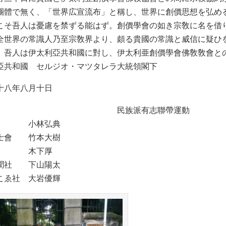
止
團體で無く、「世界広宣流布」と稱し、世界に創價思想を弘め
は
こそ吾人は憂慮を禁ずる能はず。創價學會の如き宗敎に名を借
全世界の常識人乃至宗敎界より、頗る貴國の常識と威信に疑ひ
、吾人は伊太利亞共和國に對し、伊太利亜創價學會佛敎敎會と
亞共和國 セルジオ・マツタレラ大統領閣下
十八年八月十日
族派有志聯帶運動
塾 小林弘典
士會 竹本大樹
社 木下厚
聞社 下山陽太
こゑ社 大岩優輝