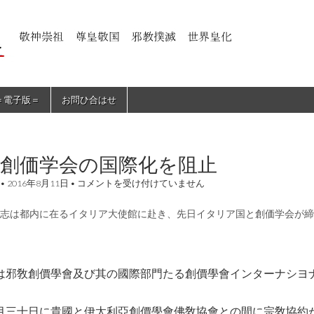
＝電子版＝
お問ひ合はせ
教創価学会の国際化を阻止
邪
•
2016年8月11日
•
コメントを受け付けていません
教
創
志は都内に在るイタリア大使館に赴き、先日イタリア国と創価学会が締
価
学
会
の
国
邪敎創價學會及び其の國際部門たる創價學會インターナシヨ
際
化
を
阻
月三十日に貴國と伊太利亞創價學會佛敎協會との間に宗敎協約