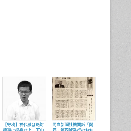
【寄稿】神代派は絶対
同血新聞社機関紙「闢
攘夷に挺身せよ 下山
邪」第四號発行のお知