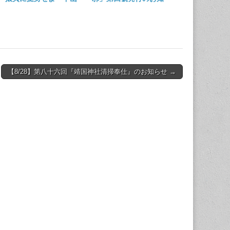
陽太
らせ
【8/28】第八十六回『靖国神社清掃奉仕』のお知らせ →