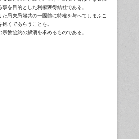
る事を目的とした利權獲得結社である。
りた愚夫愚婦共の一團體に特權を与へてしまふこ
を抱くであらうことを。
の宗敎協約の解消を求めるものである。