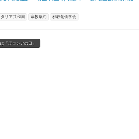
はれる。
らせ
イタリア共和国
宗教条約
邪教創価学会
日は「反ロシアの日」
tion