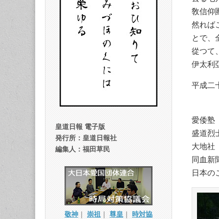
敎信仰
然れば
とで、
從つて
伊太利
平成二
民
愛倭
皇道日報 電子版
盛道烈
発行所：皇道日報社
大地
編集人：福田草民
同血新
日本の
敬神
｜
崇祖
｜
尊皇
｜
時対協