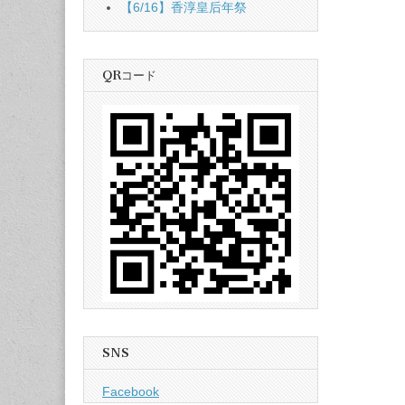
【6/16】香淳皇后年祭
QRコード
SNS
Facebook