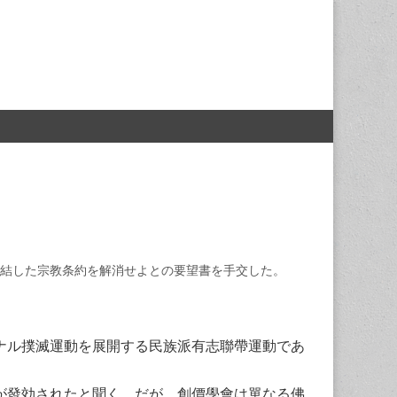
結した宗教条約を解消せよとの要望書を手交した。
ナル撲滅運動を展開する民族派有志聯帶運動であ
が發効されたと聞く。だが、創價學會は單なる佛