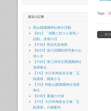
動が行
Tags:
最近の記事
岡山縣護國神社奉仕活動
【8/1】「清國ニ対スル宣戦ノ
Post
← 本
詔勅」渙発の日
naviga
【7/30】明治天皇例祭
【8/23】第六回國防研究會のお
知らせ
【7/26】第三回埼玉県護國神社
清掃奉仕
【7/5】大日本殉皇会主催「玉
鉾講座」開催さる
【7/5】和歌山縣護國神社清掃
奉仕
【6/30】夏越の大祓
【7/5】大日本殉皇会主催「玉
鉾講座」の御案內