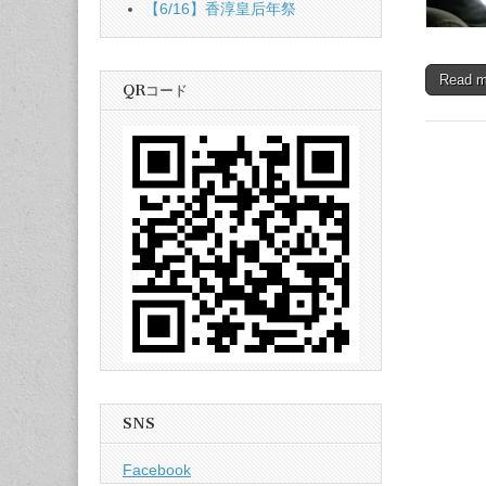
【6/16】香淳皇后年祭
Read 
QRコード
SNS
Facebook