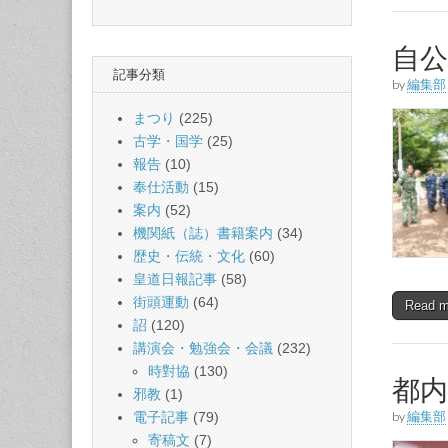
自
記事分類
by
編集部
まつり
(225)
古学・国学
(25)
報告
(10)
奉仕活動
(15)
案内
(52)
機関紙（誌）書籍案内
(34)
歴史・伝統・文化
(60)
皇道日報記事
(58)
街頭運動
(64)
Read 
詔
(120)
講演会・勉強会・会議
(232)
時對協
(130)
都
邪教
(1)
by
編集部
電子記事
(79)
寄稿文
(7)