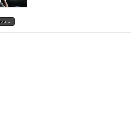
争・
太
田
昭
more →
宏
糾
弾
は