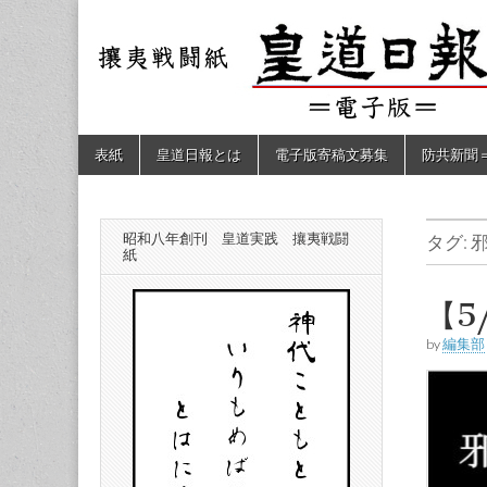
皇道
敬神
｜崇
祖｜
日報
尊皇
｜昭
和八
（防
年創
Skip
Main
表紙
皇道日報とは
電子版寄稿文募集
防共新聞
刊
to
menu
皇道
content
共新
実
践
攘夷
昭和八年創刊 皇道実践 攘夷戦闘
タグ:
聞）
戦闘
紙
紙
電子
【5
by
編集部
版