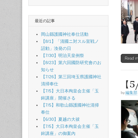
最近の記事
岡山縣護國神社奉仕活動
【8/1】「清國ニ対スル宣戦ノ
詔勅」渙発の日
【7/30】明治天皇例祭
Read 
【8/23】第六回國防研究會のお
知らせ
【7/26】第三回埼玉県護國神社
【5
清掃奉仕
【7/5】大日本殉皇会主催「玉
by
編集部
鉾講座」開催さる
【7/5】和歌山縣護國神社清掃
奉仕
【6/30】夏越の大祓
【7/5】大日本殉皇会主催「玉
鉾講座」の御案內