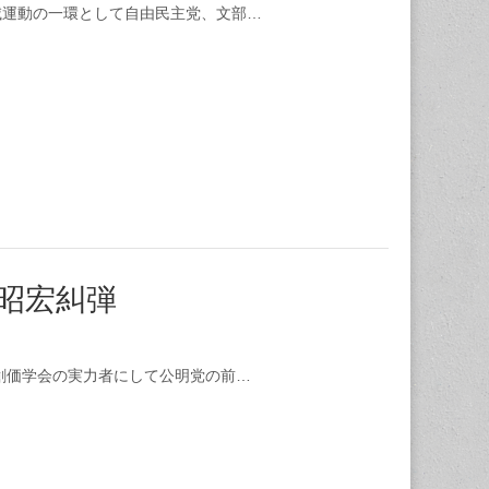
滅運動の一環として自由民主党、文部…
田昭宏糾弾
創価学会の実力者にして公明党の前…