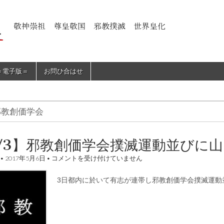
＝電子版＝
お問ひ合はせ
邪教創価学会
/3】邪教創価学会撲滅運動並びに
【5/3】
•
2017年5月6日
•
コメントを受け付けていません
邪
教
3日都内に於いて有志が連帯し邪教創価学会撲滅運動
創
価
学
会
撲
滅