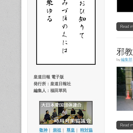
Read 
邪
by
編集部
皇道日報 電子版
発行所：皇道日報社
編集人：福田草民
Read 
敬神
｜
崇祖
｜
尊皇
｜
時対協