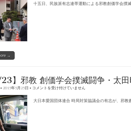
十五日、民族派有志連帯運動による邪教創価学会撲
民
族
派
有
志
に
よ
る
邪
教
創
more →
価
学
会
撲
滅
/23】邪教 創価学会撲滅闘争・太
運
動
【5/23】
•
2015年5月25日
•
コメントを受け付けていません
が
邪
行
教
は
大日本愛国団体連合 時局対策協議会の有志が、邪教
創
れ
価
る。
学
は
会
撲
滅
闘