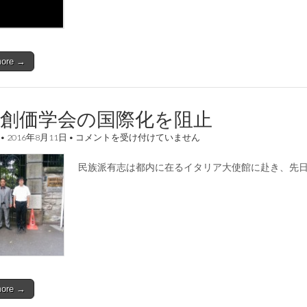
運
動
並
び
に
more →
山
口
那
津
男
教創価学会の国際化を阻止
糾
弾
邪
•
2016年8月11日
•
コメントを受け付けていません
運
教
動
創
は
民族派有志は都内に在るイタリア大使館に赴き、先
価
学
会
の
国
際
化
を
阻
止
は
more →