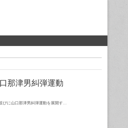
山口那津男糾弾運動
並びに山口那津男糾弾運動を展開す…