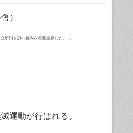
の會）
連立解消を訴へ都内を啓蒙運動した。…
撲滅運動が行はれる。