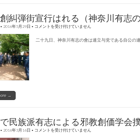
公創糾弾街宣行はれる（神奈川有志
自
•
2016年5月29日
•
コメントを受け付けていません
公
創
二十九日、神奈川有志の會は連立与党である自公の
糾
弾
街
宣
行
は
れ
る
（神
奈
川
more →
有
志
の
會）
は
内で民族派有志による邪教創価学会
都
•
2016年3月16日
•
コメントを受け付けていません
内
で