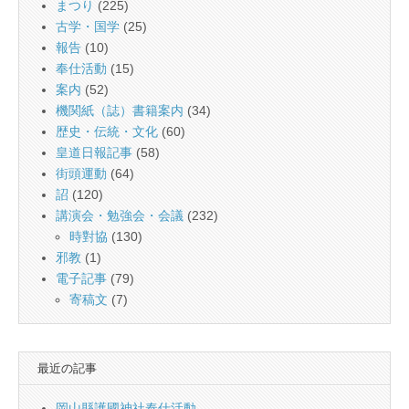
まつり
(225)
古学・国学
(25)
報告
(10)
奉仕活動
(15)
案内
(52)
機関紙（誌）書籍案内
(34)
歴史・伝統・文化
(60)
皇道日報記事
(58)
街頭運動
(64)
詔
(120)
講演会・勉強会・会議
(232)
時對協
(130)
邪教
(1)
電子記事
(79)
寄稿文
(7)
最近の記事
岡山縣護國神社奉仕活動