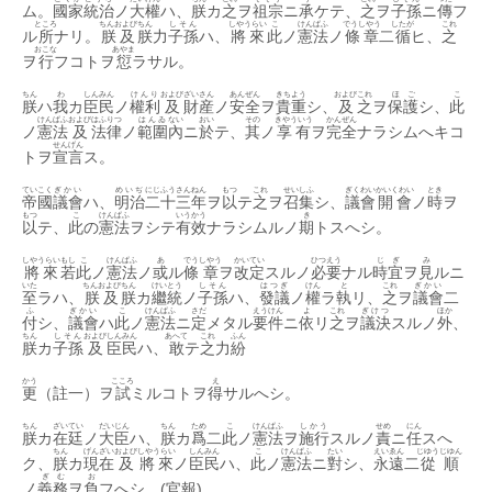
布
ム。
國家
統治
ノ
大權
ハ、
朕
カ
之
ヲ
祖宗
ニ
承
ケテ、
之
ヲ
子孫
ニ
傳
フ
の
ところ
ちんおよび
ちん
しそん
しやうらい
こ
けんぱふ
でうしやう
したが
これ
ル
所
ナリ。
朕及
朕
力
子孫
ハ、
將來
此
ノ
憲法
ノ
條章
二
循
ヒ、
之
上
おこな
あやま
ヲ
行
フコトヲ
愆
ラサル。
論
(明
治
ちん
わ
しんみん
けんり
および
ざいさん
あんぜん
きちよう
および
これ
ほご
こ
朕
ハ
我
カ
臣民
ノ
權利
及
財産
ノ
安全
ヲ
貴重
シ、
及
之
ヲ
保護
シ、
此
二
けんぱふ
および
はふりつ
はんゐ
ない
おい
その
きやういう
かんぜん
ノ
憲法
及
法律
ノ
範圍
內
ニ
於
テ、
其
ノ
享有
ヲ
完全
ナラシムへキコ
十
せんげん
二
トヲ
宣言
ス。
年
二
ていこく
ぎかい
めいぢ
にじふうさん
ねん
もつ
これ
せいしふ
ぎくわい
かいくわい
とき
帝國
議會
ハ、
明治
二十三
年
ヲ
以
テ
之
ヲ
召集
シ、
議會
開會
ノ
時
ヲ
月
もつ
こ
けんぱふ
いうかう
き
十
以
テ、
此
の
憲法
ヲシテ
有效
ナラシムルノ
期
トスへシ。
一
日)
しやうらい
もし
こ
けんぱふ
あ
でう
しやう
かいてい
ひつえう
じ
ぎ
み
將來
若
此
ノ
憲法
ノ
或
ル
條
章
ヲ
改定
スルノ
必要
ナル
時
宜
ヲ
見
ルニ
は
いた
ちんおよび
ちん
けい
とう
しそん
はつぎ
けん
と
これ
ぎかい
至
ラハ、
朕及
朕
カ
繼
統
ノ
子孫
ハ、
發議
ノ
權
ラ
執
リ、
之
ヲ
議會
二
ふ
ぎかい
こ
けんぱふ
さだ
えうけん
よ
これ
ぎけつ
ほか
付
シ、
議會
ハ
此
ノ
憲法
ニ
定
メタル
要件
ニ
依
リ
之
ヲ
議決
スルノ
外
、
ちん
しそん
および
しんみん
あへて
これ
ふん
朕
カ
子孫
及
臣民
ハ、
敢
テ
之
力
紛
かう
こころ
え
更
（註一）ヲ
試
ミルコトヲ
得
サルへシ。
ちん
ざいてい
だいじん
ちん
ため
こ
けんぱふ
しかう
せめ
にん
朕
カ
在廷
ノ
大臣
ハ、
朕
カ
爲
二
此
ノ
憲法
ヲ
施行
スルノ
責
ニ
任
スへ
ちん
げんざい
および
しやうらい
しんみん
こ
けんぱふ
たい
えいゑん
じゆう
じゆん
ク、
朕
カ
現在
及
將來
ノ
臣民
ハ、
此
ノ
憲法
ニ
對
シ、
永遠
二
從
順
ぎむ
お
ノ
義務
ヲ
負
フへシ。(官報)