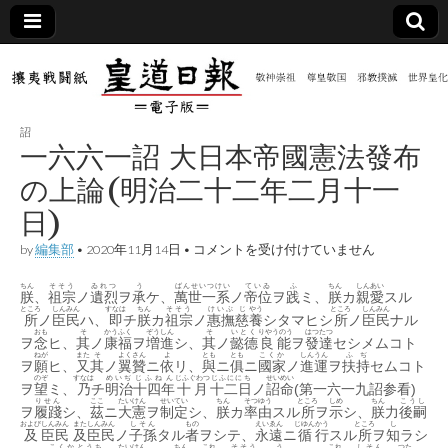
皇道
敬神
｜崇
祖｜
日報
尊皇
詔
｜昭
一六六一詔 大日本帝國憲法發布
和八
（防
年創
の上論(明治二十二年二月十一
刊
皇道
日)
共新
実
践
一
by
編集部
•
2020年11月14日
•
コメントを受け付けていません
攘夷
六
聞）
戦闘
六
紙
ちん
そそう
ゐれつ
う
ばんせいつけい
ていゐ
ふ
ちん
しんあい
朕
、
祖宗
ノ
遺烈
ヲ
承
ケ、
萬世一系
一
ノ
帝位
ヲ
践
ミ、
朕
カ
親愛
スル
ところ
しんみん
すなは
ちん
そそう
詔
けいぶ
じ
やう
ところ
しんみん
電子
所
ノ
臣民
ハ、
即
チ
朕
カ
祖宗
ノ
惠撫
慈
養
シタマヒシ
所
ノ
臣民
ナル
大
おも
そ
かう
ふく
ぞうしん
そ
いとく
りやうのう
はつ
たつ
ヲ
念
ヒ、
其
ノ
康
福
ヲ
増進
シ、
其
ノ
懿德
良能
ヲ
發
達
セシメムコト
日
ねが
また
そ
よくさん
よ
とも
とも
こくか
しんうん
ふぢ
本
版
ヲ
願
ヒ、
又
其
ノ
翼贊
ニ
依
リ、
與
ニ
俱
ニ
國家
ノ
進運
ヲ
扶持
セムコト
帝
のぞ
すなは
めいぢ
じふねん
じふぐわつ
じふににち
せい
めい
ヲ
望
ミ、
乃
チ
明治
十四年
十月
十二日
ノ
詔
命
(第一六一九詔参看)
國
りせん
ここ
たいけん
せいてい
ちん
そつ
ゆう
ところ
しめ
ちん
こうし
憲
ヲ
履踐
シ、
茲
ニ
大憲
ヲ
制定
シ、
朕
カ
率
由
スル
所
ヲ
示
シ、
朕
力
後嗣
法
および
しんみん
また
しんみん
しそん
もの
えいゑん
じゆん
かう
ところ
し
及
臣民
及
臣民
ノ
子孫
タル
者
ヲシテ、
永遠
ニ
循
行
スル
所
ヲ
知
ラシ
發
こくか
とうち
たいけん
ちん
これ
そそう
う
これ
しそん
つた