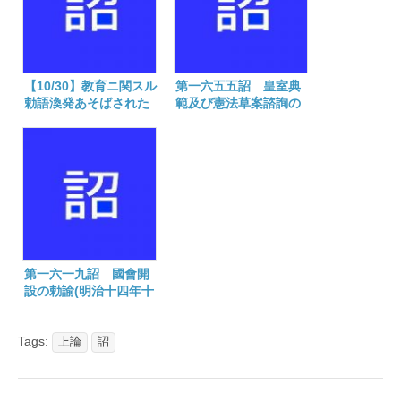
【10/30】教育ニ関スル
第一六五五詔 皇室典
勅語渙発あそばされた
範及び憲法草案諮詢の
日
勅語(明治二十一年五月
四日)
第一六一九詔 國會開
設の勅諭(明治十四年十
月十二日)
Tags:
上論
詔