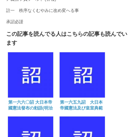
註一 秩序なくむやみに改め変へる事
承詔必謹
この記事を読んでる人はこちらの記事も読んでい
ます
第一六六〇詔 大日本帝
第一六五九詔 大日本
國憲法發布の勅語(明治
帝國憲法及び皇室典範
二十二年二月十一日)
制定の御告文(明治二十
二年二月十一日)