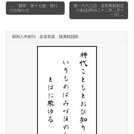
Post
← 「闢邪 第十七號」発行
第一六六三詔 皇室典範制定
のお知らせ
の勅語(明治二十二年二月十
navigation
一日) →
昭和八年創刊 皇道実践 攘夷戦闘紙