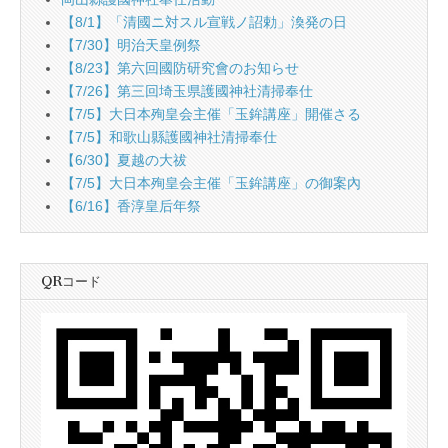
【8/1】「清國ニ対スル宣戦ノ詔勅」渙発の日
【7/30】明治天皇例祭
【8/23】第六回國防研究會のお知らせ
【7/26】第三回埼玉県護國神社清掃奉仕
【7/5】大日本殉皇会主催「玉鉾講座」開催さる
【7/5】和歌山縣護國神社清掃奉仕
【6/30】夏越の大祓
【7/5】大日本殉皇会主催「玉鉾講座」の御案內
【6/16】香淳皇后年祭
QRコード